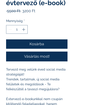
évtervező (e-book)
Szokásos
Akciós
 5500 Ft 
3200 Ft
ár
ár
Mennyiség
*
Kosárba
Vásárlás most!
Tervezd meg velünk éved social media
stratégiáját!
Trendek, tartalmak, új social media
felületek és megoldások - Te
felkészültél a tavaszi megújulásra?
Évtervező e-bookunkkal nem csupán
kitöltendő feladatlapokat, hanem