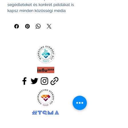
segédleteket és konkrét példákat is
kapsz minden közösségi média
felületre.
A közösségi évtervező jelenleg csak
digitális kivitelben érhető el és 70 oldalt
tartalmaz e-book formátumban.
5.500,-
Belenézek a könyvbe
Klausz Social Group Kft.