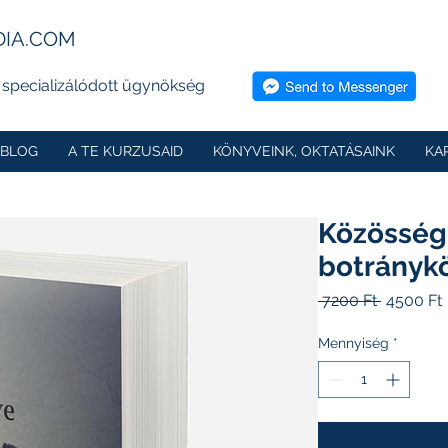
DIA.COM
 specializálódott ügynökség
BLOG
A TE KURZUSAID
KÖNYVEINK, OKTATÁSAINK
KA
Közösség
botrányk
Szokáso
 7200 Ft 
4500 Ft
ár
Mennyiség
*