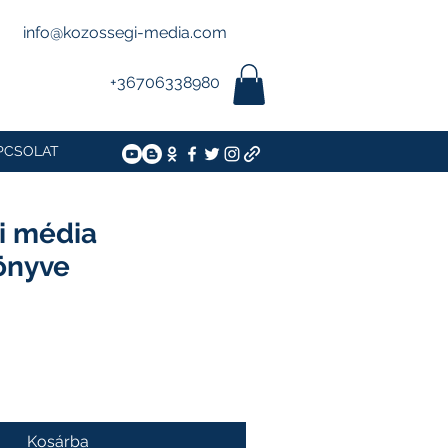
info@kozossegi-media.com
+36706338980
PCSOLAT
i média
önyve
s
Akciós
ár
Kosárba