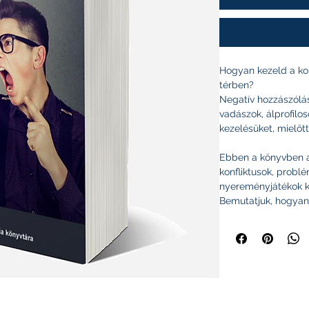
Hogyan kezeld a kon
térben?
Negatív hozzászólá
vadászok, álprofilos
kezelésüket, mielőtt
Ebben a könyvben a
konfliktusok, probl
nyereményjátékok k
Bemutatjuk, hogyan 
hozzászólókat vásárl
miben rejlik egy-eg
veszélye.
Közel 150 valós ese
gyakorlatban a közö
példákban a hazai f