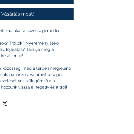
Vásárlás most!
fliktusokat a közösségi média
sok? Trollok? Nyereményjáték-
ok, lejáratás? Tanulja meg a
 késő lenne!
 közösségi média térben megjelenő
émák, panaszok, valamint a céges
ezelését vesszük górcső alá.
hozzunk vissza a negatív és a troll
óvá törlés, tiltás, bannolás helyett,
y Facebook-on meghirdetett játék
ttanulmányon keresztül mutatjuk be a
sségi média konfliktuskezelést. A
esztiváloktól, hotel- és más KKV-