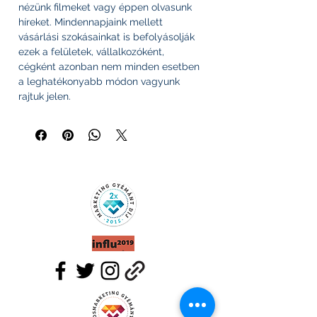
nézünk filmeket vagy éppen olvasunk
híreket. Mindennapjaink mellett
vásárlási szokásainkat is befolyásolják
ezek a felületek, vállalkozóként,
cégként azonban nem minden esetben
a leghatékonyabb módon vagyunk
rajtuk jelen.
A közösségi média nagykönyve
esettanulmányokon és feladatokon
keresztül bevezet a közösségi média
minden aktuális kérdéskörébe, az
oldalak kiválasztásától a trollok
kezelésén és az influencerekkel történő
együttműködéseken át egészen a
nyereményjátékokig.
344 oldal
kötés: füles, kartonált
ISBN: 9789632935256
Ára: 4.299,-, vagy csomagban
kedvezményesen!