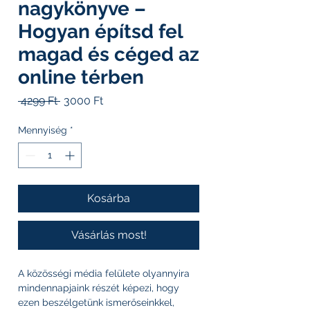
nagykönyve –
Hogyan építsd fel
magad és céged az
online térben
Szokásos
Akciós
 4299 Ft 
3000 Ft
ár
ár
Mennyiség
*
Kosárba
Vásárlás most!
A közösségi média felülete olyannyira
mindennapjaink részét képezi, hogy
ezen beszélgetünk ismerőseinkkel,