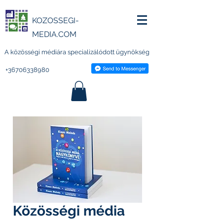
KOZOSSEGI-
MEDIA.COM
A közösségi médiára specializálódott ügynökség
+36706338980
Közösségi média