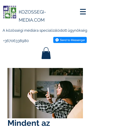
KOZOSSEGI-
MEDIA.COM
A közösségi médiára specializálódott ügynökség
+36706338980
Mindent az