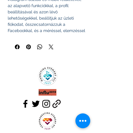
az alapvető funkciókkal, a profil
beállításával és azon lévő
lehetőségekkel, beállítjuk az üzleti
fiókodat, összecsatornázzuk a
Facebookkal, és a méréssel, elemzéssel
és optimalizálással is megismertetünk,
hogy még többet ki tudj hozni
tartalmaidból.
AZ OKTATÁS JELLEMZŐI:
365 napig a Tiéd marad
Bármikor megnézheted újra
Minden a gyakorlatban
Az új Facebook oldalon mutatjuk a
dolgokat
30 napos pénzvisszafizetési garancia
Mindent ott mutatunk, ahol be kell
állítanod
Könnyen használható oktatási platform
Kérdéseket is tehetsz fel
TOVÁBBI JELLEMZŐK:
Egy téma 40-70
perc közötti videós tananyag, a téma