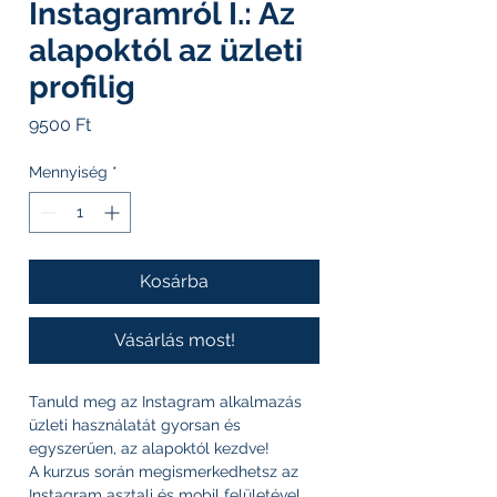
Instagramról I.: Az
alapoktól az üzleti
profilig
Ár
9500 Ft
Mennyiség
*
Kosárba
Vásárlás most!
Tanuld meg az Instagram alkalmazás
üzleti használatát gyorsan és
egyszerűen, az alapoktól kezdve!
A kurzus során megismerkedhetsz az
Instagram asztali és mobil felületével,