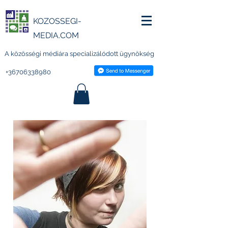
KOZOSSEGI-
MEDIA.COM
A közösségi médiára specializálódott ügynökség
+36706338980