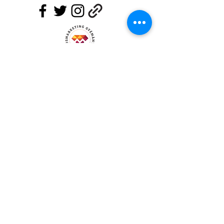
Klausz Social Group Kft.
Felnőttképzési szám:
B/2020/008448
info@kozossegi-media.com
70/6338980