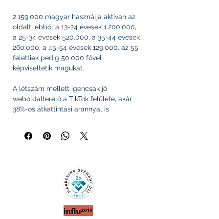
2.159.000 magyar használja aktívan az
oldalt, ebből a 13-24 évesek 1.200.000,
a 25-34 évesek 520.000, a 35-44 évesek
260.000, a 45-54 évesek 129.000, az 55
felettiek pedig 50.000 fővel
képviseltetik magukat.
A létszám mellett igencsak jó
weboldalterelő a TikTok felülete, akár
38%-os átkattintási aránnyal is
számolhatsz weboldaladra.
Megtanulnád a hirdetéskezelését?