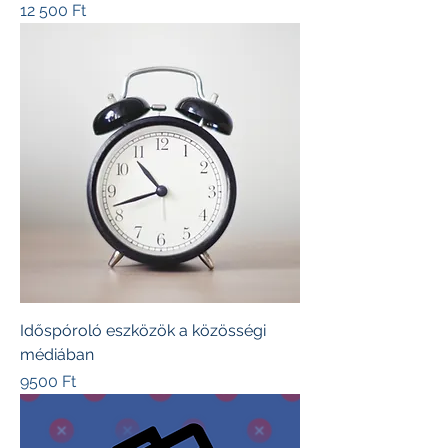
Ár
12 500 Ft
Időspóroló eszközök a közösségi
médiában
Ár
9500 Ft