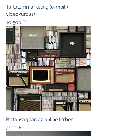
Tartalommarketing (e-mail +
videókurzus)
Ár
10 500 Ft
Biztonságban az online térben
Ár
3500 Ft