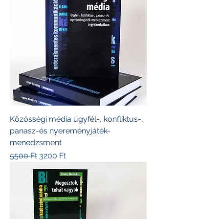
Közösségi média ügyfél-, konfliktus-,
panasz-és nyereményjáték-
menedzsment
Szokásos ár
Akciós ár
5500 Ft
3200 Ft