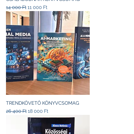
Szokásos ár
Akciós ár
14 000 Ft
11 000 Ft
TRENDKÖVETŐ KÖNYVCSOMAG
Szokásos ár
Akciós ár
26 400 Ft
18 000 Ft