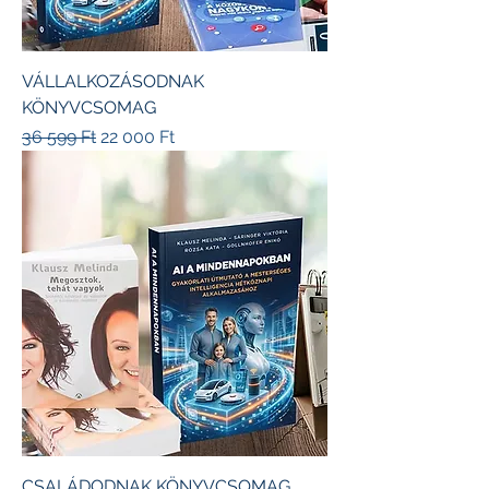
VÁLLALKOZÁSODNAK
KÖNYVCSOMAG
Szokásos ár
Akciós ár
36 599 Ft
22 000 Ft
CSALÁDODNAK KÖNYVCSOMAG