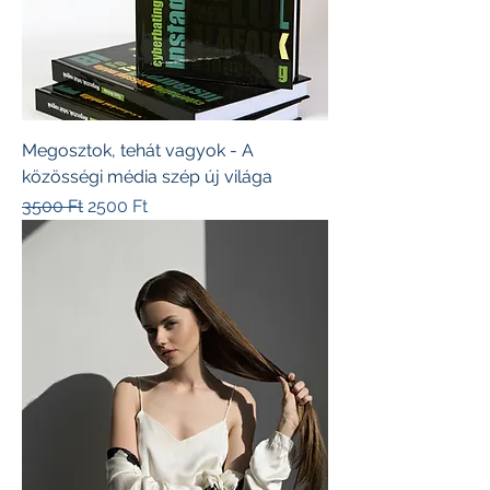
Megosztok, tehát vagyok - A
közösségi média szép új világa
Szokásos ár
Akciós ár
3500 Ft
2500 Ft