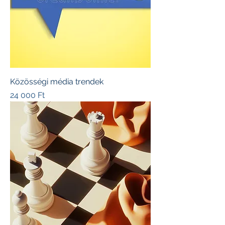
Közösségi média trendek
Ár
24 000 Ft