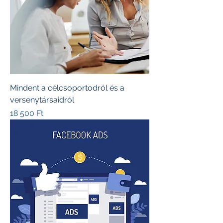
Mindent a célcsoportodról és a
versenytársaidról
Ár
18 500 Ft