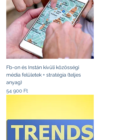
Fb-on és Instán kívüli közösségi
média felületek + stratégia (teljes
anyag)
Ár
54 900 Ft