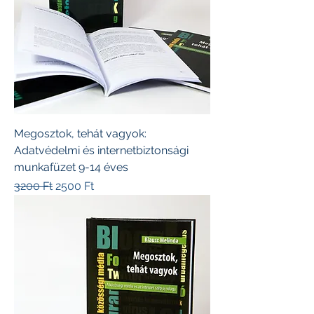
Megosztok, tehát vagyok:
Adatvédelmi és internetbiztonsági
munkafüzet 9-14 éves
Szokásos ár
Akciós ár
3200 Ft
2500 Ft