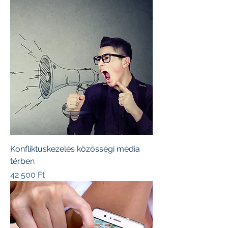
Konfliktuskezelés közösségi média
térben
Ár
42 500 Ft