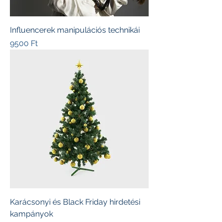
Influencerek manipulációs technikái
Ár
9500 Ft
Karácsonyi és Black Friday hirdetési
kampányok