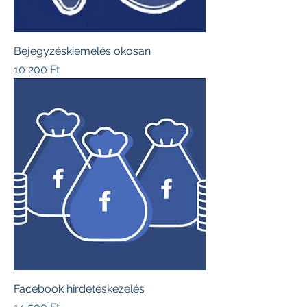
Bejegyzéskiemelés okosan
Ár
10 200 Ft
Facebook hirdetéskezelés
Ár