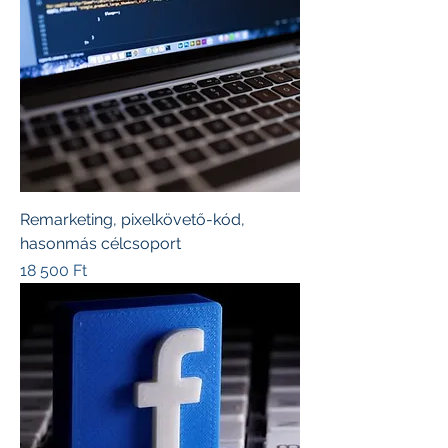
Remarketing, pixelkövető-kód,
hasonmás célcsoport
Ár
18 500 Ft