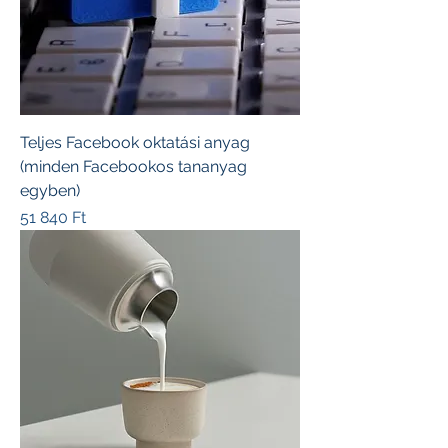
Teljes Facebook oktatási anyag
(minden Facebookos tananyag
egyben)
Ár
51 840 Ft