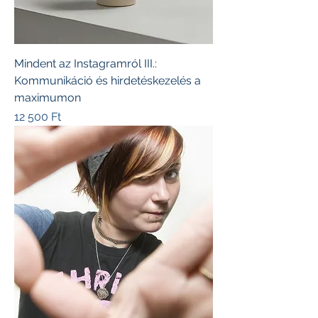
Mindent az Instagramról III.:
Kommunikáció és hirdetéskezelés a
maximumon
Ár
12 500 Ft