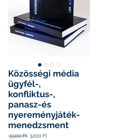
Közösségi média
ügyfél-,
konfliktus-,
panasz-és
nyereményjáték-
menedzsment
Szokásos
Akciós
 5500 Ft 
3200 Ft