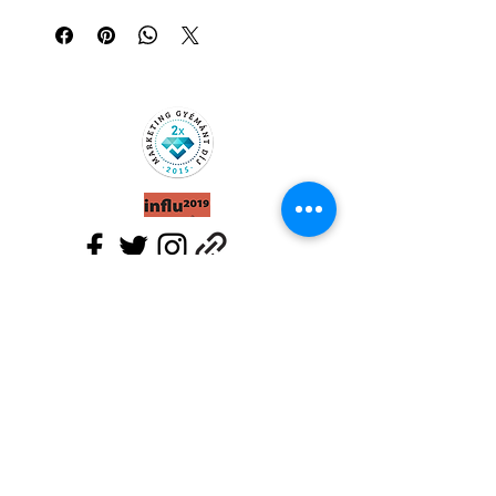
negatív és a troll bejegyzésekkel,
hozzászólásokkal foglalkozni, miért
nincs „hülye” kérdés közösségi média
felületeken és hogy miben rejlik egy-
egy Facebook-on meghirdetett játék
veszélye.
A könyvben több, mint 70 valós
esettanulmány szerepel a hazai
fesztiváloktól, Majkán, Norbi Update-n
és rappereken át a GAP-ig,
Greenpeace-ig, de a felsőoktatási és
közösségi média marketing
tanulmányaikat folytató diákok számára
a kötetben elhelyezett feladatok is
segítik az ismeretek mélyítését.
Közösségi média ügyfél-, konfliktus-,
Klausz Social Group Kft.
panasz-és nyereményjáték-
Felnőttképzési szám:
menedzsment a gyakorlatban
- 306 oldal
B/2020/008448