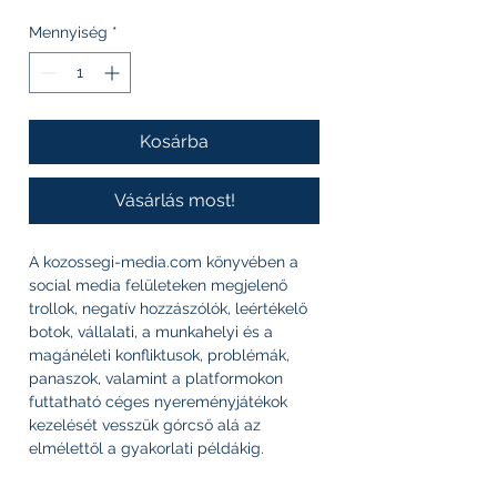
ár
ár
Mennyiség
*
Kosárba
Vásárlás most!
A kozossegi-media.com könyvében a
social media felületeken megjelenő
trollok, negatív hozzászólók, leértékelő
botok, vállalati, a munkahelyi és a
magánéleti konfliktusok, problémák,
panaszok, valamint a platformokon
futtatható céges nyereményjátékok
kezelését vesszük górcső alá az
elmélettől a gyakorlati példákig.
Bemutatjuk, miért érdemes a pozitív, a