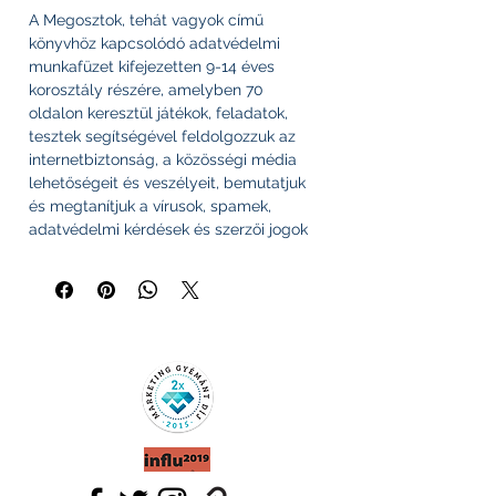
A Megosztok, tehát vagyok című
könyvhöz kapcsolódó adatvédelmi
munkafüzet kifejezetten 9-14 éves
korosztály részére, amelyben 70
oldalon keresztül játékok, feladatok,
tesztek segítségével feldolgozzuk az
internetbiztonság, a közösségi média
lehetőségeit és veszélyeit, bemutatjuk
és megtanítjuk a vírusok, spamek,
adatvédelmi kérdések és szerzői jogok
kérdéskörét, valamint az internetes
zaklatásról is szólunk.
A munkafüzetben a feladatok mellett
vidám grafikák, feladatok, tesztek,
játékok és szöveges leírások is
szerepelnek.
71 oldal