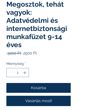
Megosztok, tehát
vagyok:
Adatvédelmi és
internetbiztonsági
munkafüzet 9-14
éves
Szokásos
Akciós
 3200 Ft 
2500 Ft
ár
ár
Mennyiség
*
Kosárba
Vásárlás most!