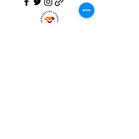
Klausz Social Group Kft.
Felnőttképzési szám:
B/2020/008448
info@kozossegi-media.com
70/6338980